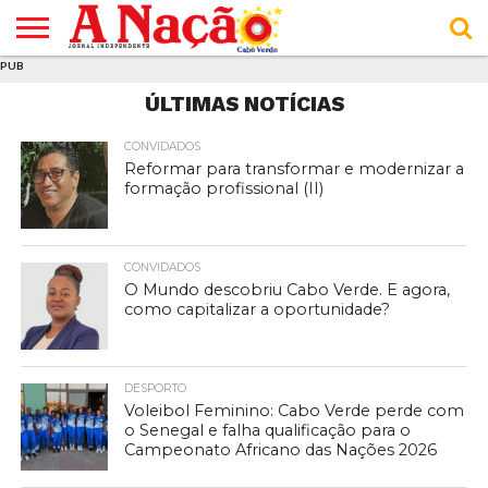
PUB
INÍCIO
ÚLTIMAS
ASSINATURAS
EM
ARQUIVO
ACTUALIDADE
OPINIÃO
ANÚNCIOS
VARIEDADES
CLICK
SOBRE
AJUDA
POLÍTICA DE
TERMOS E
ÚLTIMAS NOTÍCIAS
NOTÍCIAS
& LOJA
FOCO
JOVEM
PRIVACIDADE
CONDIÇÕES
E DE
DE
COOKIES
UTILIZAÇÃO
CONVIDADOS
Reformar para transformar e modernizar a
formação profissional (II)
CONVIDADOS
O Mundo descobriu Cabo Verde. E agora,
como capitalizar a oportunidade?
DESPORTO
Voleibol Feminino: Cabo Verde perde com
o Senegal e falha qualificação para o
Campeonato Africano das Nações 2026