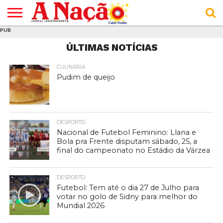
PUB
INÍCIO
ÚLTIMAS
ASSINATURAS
EM
ARQUIVO
ACTUALIDADE
OPINIÃO
ANÚNCIOS
VARIEDADES
CLICK
SOBRE
AJUDA
POLÍTICA DE
TERMOS E
ÚLTIMAS NOTÍCIAS
NOTÍCIAS
& LOJA
FOCO
JOVEM
PRIVACIDADE
CONDIÇÕES
E DE
DE
COOKIES
UTILIZAÇÃO
CULINÁRIA
Pudim de queijo
DESPORTO
Nacional de Futebol Feminino: Llana e
Bola pra Frente disputam sábado, 25, a
final do campeonato no Estádio da Várzea
DESPORTO
Futebol: Tem até o dia 27 de Julho para
votar no golo de Sidny para melhor do
Mundial 2026