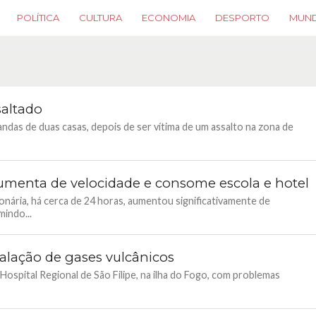
POLÍTICA
CULTURA
ECONOMIA
DESPORTO
MUN
saltado
ndas de duas casas, depois de ser vítima de um assalto na zona de
umenta de velocidade e consome escola e hotel
onária, há cerca de 24 horas, aumentou significativamente de
indo...
alação de gases vulcânicos
ospital Regional de São Filipe, na ilha do Fogo, com problemas