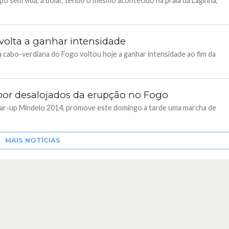
o sem vida, a boiar, tendo o mesmo acontecido na praia da Laginha,
volta a ganhar intensidade
a cabo-verdiana do Fogo voltou hoje a ganhar intensidade ao fim da
or desalojados da erupção no Fogo
tar-up Mindelo 2014, promove este domingo à tarde uma marcha de
MAIS NOTÍCIAS