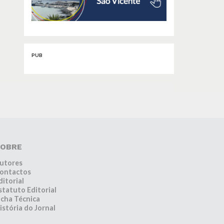
PUB
OBRE
utores
ontactos
ditorial
statuto Editorial
icha Técnica
istória do Jornal