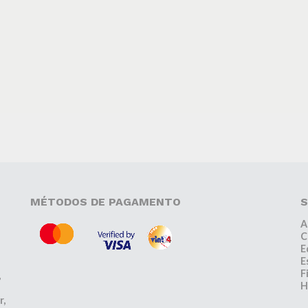
MÉTODOS DE PAGAMENTO
S
A
C
E
E
F
,
H
r,