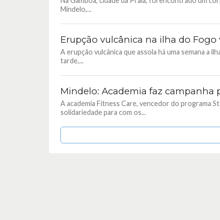
Na Gamboa, cidade da Praia, foi encontrado um corp
Mindelo,...
Erupção vulcânica na ilha do Fogo 
A erupção vulcânica que assola há uma semana a ilh
tarde,...
Mindelo: Academia faz campanha p
A academia Fitness Care, vencedor do programa S
solidariedade para com os...