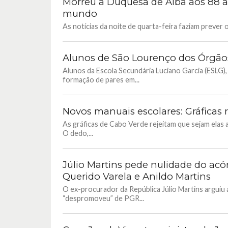
Morreu a Duquesa de Alba aos 88 a
mundo
As notícias da noite de quarta-feira faziam prever
Alunos de São Lourenço dos Órgãos
Alunos da Escola Secundária Luciano Garcia (ESLG)
formação de pares em...
Novos manuais escolares: Gráficas 
As gráficas de Cabo Verde rejeitam que sejam elas 
O dedo,...
Júlio Martins pede nulidade do acó
Querido Varela e Anildo Martins
O ex-procurador da República Júlio Martins arguiu 
“despromoveu” de PGR...