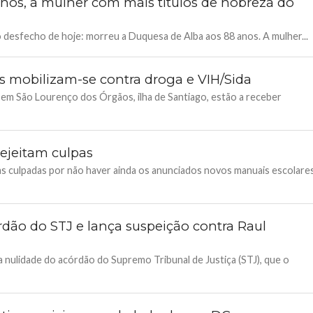
nos, a mulher com mais títulos de nobreza do
 o desfecho de hoje: morreu a Duquesa de Alba aos 88 anos. A mulher...
 mobilizam-se contra droga e VIH/Sida
, em São Lourenço dos Órgãos, ilha de Santiago, estão a receber
rejeitam culpas
as culpadas por não haver ainda os anunciados novos manuais escolares
rdão do STJ e lança suspeição contra Raul
a nulidade do acórdão do Supremo Tribunal de Justiça (STJ), que o