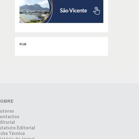
PUB
OBRE
utores
ontactos
ditorial
statuto Editorial
icha Técnica
istória do Jornal