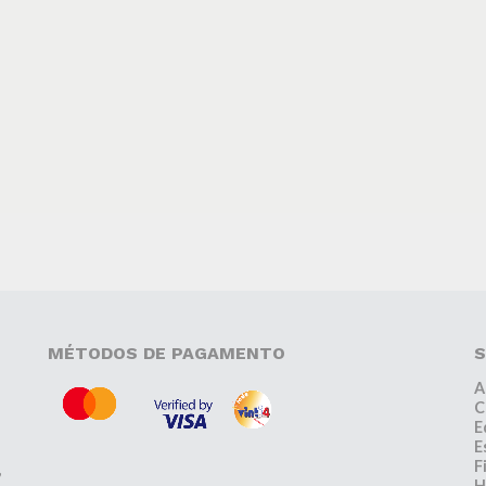
MÉTODOS DE PAGAMENTO
S
A
C
E
E
F
,
H