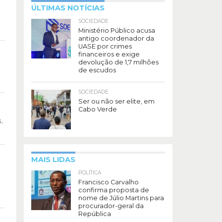
ÚLTIMAS NOTÍCIAS
SOCIEDADE
Ministério Público acusa
antigo coordenador da
UASE por crimes
financeiros e exige
devolução de 1,7 milhões
de escudos
SOCIEDADE
Ser ou não ser elite, em
Cabo Verde
.
MAIS LIDAS
POLÍTICA
Francisco Carvalho
confirma proposta de
nome de Júlio Martins para
procurador-geral da
República